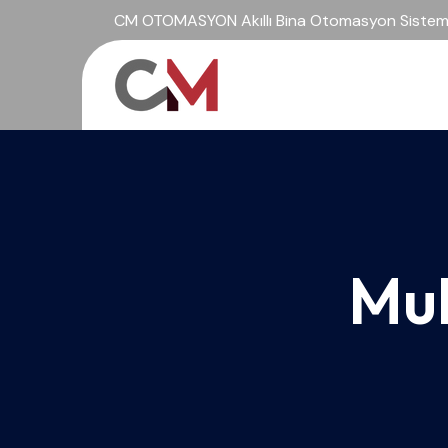
CM OTOMASYON Akıllı Bina Otomasyon Sisteml
Mul