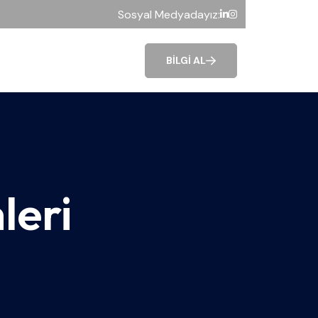
Sosyal Medyadayız:
BILGI AL
leri